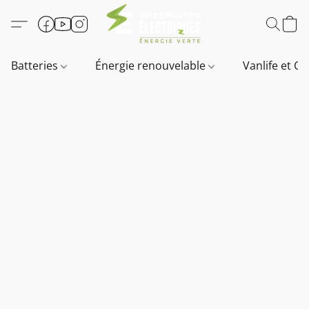
Batteries
Énergie renouvelable
Vanlife et O