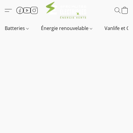
Batteries
Énergie renouvelable
Vanlife et O