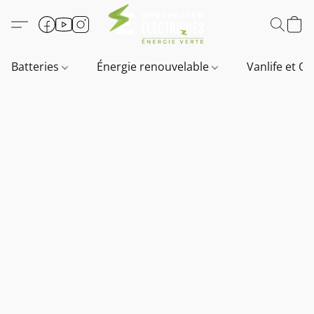
Batteries
Énergie renouvelable
Vanlife et O