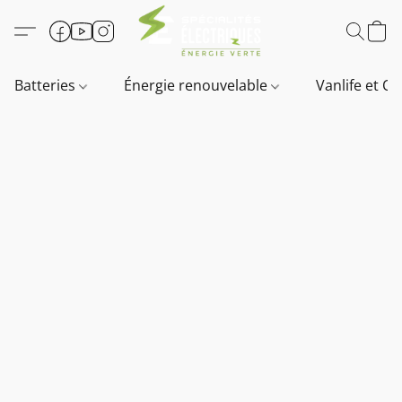
Batteries
Énergie renouvelable
Vanlife et O