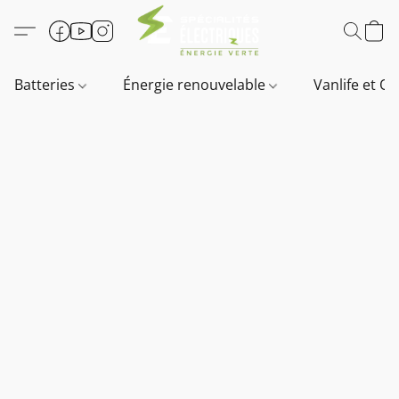
Batteries
Énergie renouvelable
Vanlife et O