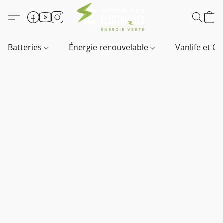
Batteries
Énergie renouvelable
Vanlife et O