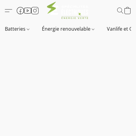
Batteries
Énergie renouvelable
Vanlife et O