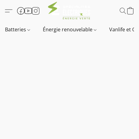
Batteries
Énergie renouvelable
Vanlife et O