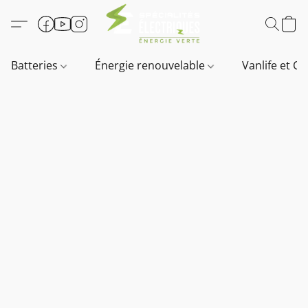
Batteries
Énergie renouvelable
Vanlife et O