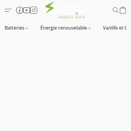
Batteries
Énergie renouvelable
Vanlife et O