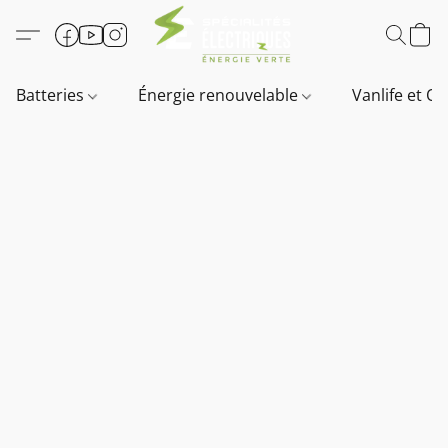
Batteries
Énergie renouvelable
Vanlife et O