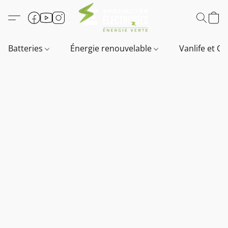
Batteries
Énergie renouvelable
Vanlife et O