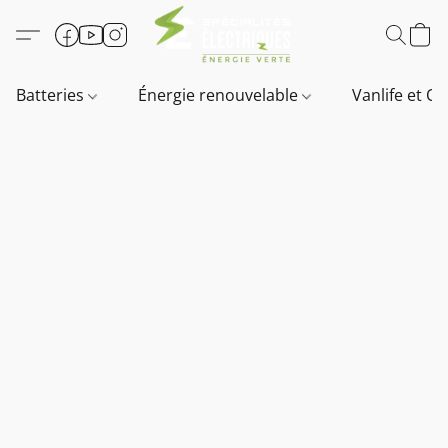
Batteries
Énergie renouvelable
Vanlife et O