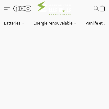
Batteries
Énergie renouvelable
Vanlife et O