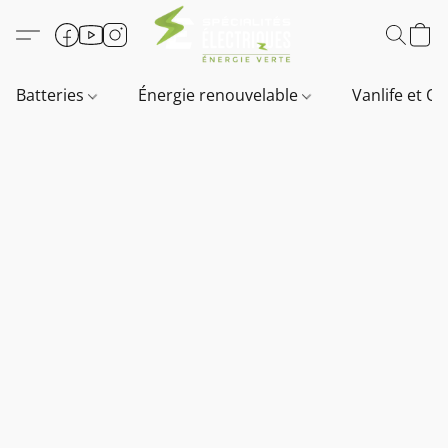
Batteries
Énergie renouvelable
Vanlife et O