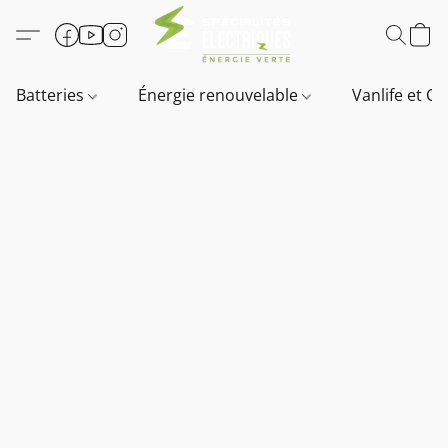
Batteries
Énergie renouvelable
Vanlife et O