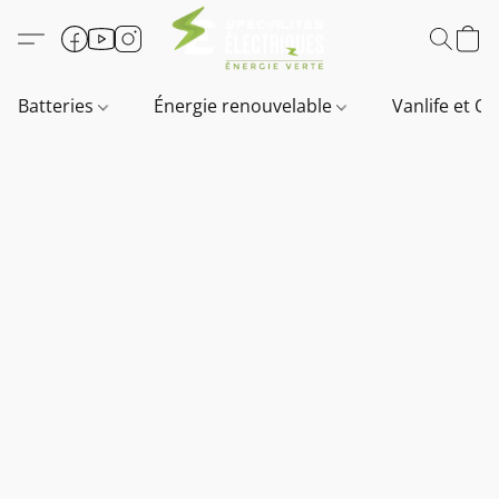
Batteries
Énergie renouvelable
Vanlife et O