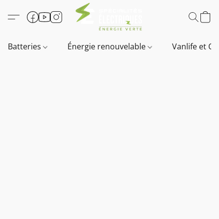
Batteries
Énergie renouvelable
Vanlife et O