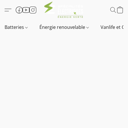
Batteries
Énergie renouvelable
Vanlife et O