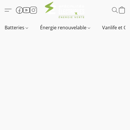
Batteries
Énergie renouvelable
Vanlife et O