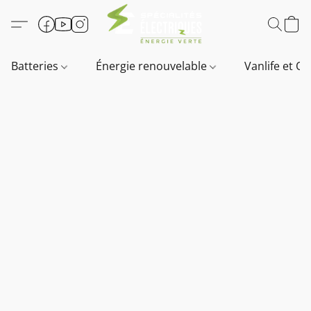
Batteries
Énergie renouvelable
Vanlife et O