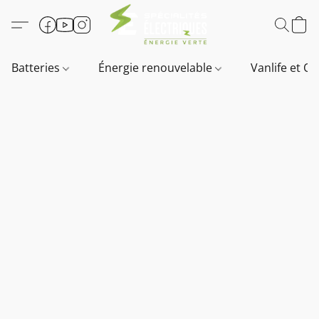
Batteries
Énergie renouvelable
Vanlife et O