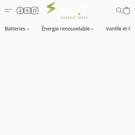
Batteries
Énergie renouvelable
Vanlife et O