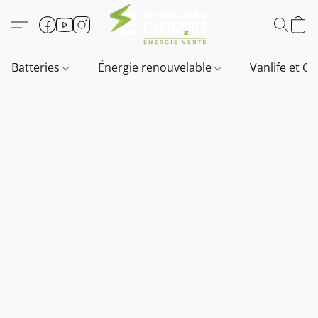
Batteries
Énergie renouvelable
Vanlife et O